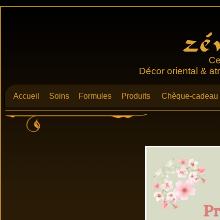
Ce
Décor oriental & a
Accueil
Accueil
Soins
Soins
Formules
Formules
Produits
Produits
Chèque-cadeau
Chèque-cadeau