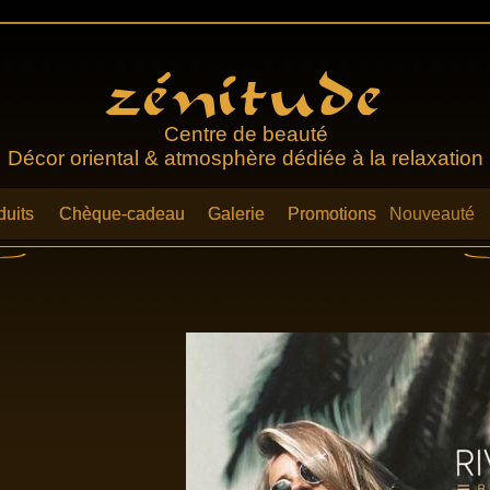
Centre de beauté
Décor oriental & atmosphère dédiée à la relaxation
duits
duits
Chèque-cadeau
Chèque-cadeau
Galerie
Galerie
Promotions
Promotions
Nouveauté